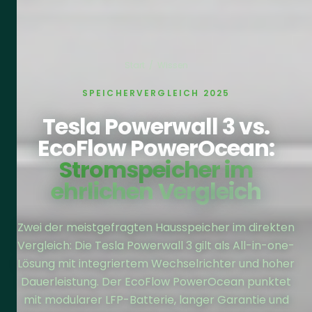
Start
/
Wissen
SPEICHERVERGLEICH 2025
Tesla Powerwall 3 vs.
EcoFlow PowerOcean:
Stromspeicher im
ehrlichen Vergleich
Zwei der meistgefragten Hausspeicher im direkten
Vergleich: Die Tesla Powerwall 3 gilt als All-in-one-
Lösung mit integriertem Wechselrichter und hoher
Dauerleistung. Der EcoFlow PowerOcean punktet
mit modularer LFP-Batterie, langer Garantie und