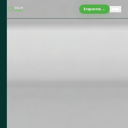
Ersparnis →
LEISTUNGEN
Produkte
Vergleich
Gewerbe
Mieterstrom
Service
WARUM WIR
Warum Solar Hamm
Ablauf
FAQ