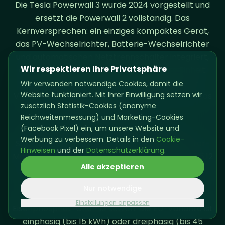
Die Tesla Powerwall 3 wurde 2024 vorgestellt und
ersetzt die Powerwall 2 vollständig. Das
Kernversprechen: ein einziges kompaktes Gerät,
das PV-Wechselrichter, Batterie-Wechselrichter
und automatischen Netztrennschalter integriert,
Wir respektieren Ihre Privatsphäre
ohne separates Gateway. Kapazität pro Einheit:
13,5 kWh (nutzbar). Dauerleistung in der EU-
Wir verwenden notwendige Cookies, damit die
Website funktioniert. Mit Ihrer Einwilligung setzen wir
Variante: 11,04 kW, mehr als doppelt so viel wie das
zusätzlich Statistik-Cookies (anonyme
Vorgängermodell.
Reichweitenmessung) und Marketing-Cookies
(Facebook Pixel) ein, um unsere Website und
Der EcoFlow PowerOcean ist ein Hybrid-
Werbung zu verbessern. Details in den
Cookie-
Speichersystem aus separatem Wechselrichter-
Hinweisen
und der
Datenschutzerklärung
.
Modul und stapelbaren LFP-Batteriemodulen à 5,12
Alle akzeptieren
kWh. Das System richtet sich an Haushalte, die
schrittweise in Speicherkapazität investieren
Nur notwendige
möchten und auf bewährte Lithium-
Einstellungen anpassen
Eisenphosphat-Chemie setzen. Die EU-Variante ist
einphasig (bis 15 kWh) oder dreiphasig (bis 45