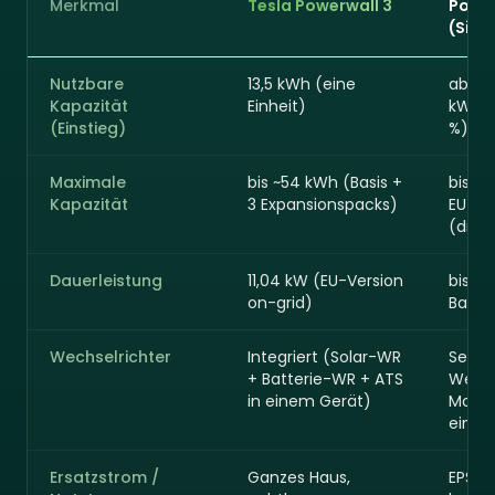
Merkmal
Tesla Powerwall 3
Powe
(Sing
Nutzbare
13,5 kWh (eine
ab 4,8
Kapazität
Einheit)
kWh-M
(Einstieg)
%)
Maximale
bis ~54 kWh (Basis +
bis 15
Kapazität
3 Expansionspacks)
EU) /
(drei
Dauerleistung
11,04 kW (EU-Version
bis 6 
on-grid)
Backu
Wechselrichter
Integriert (Solar-WR
Separ
+ Batterie-WR + ATS
Wechs
in einem Gerät)
Modul
einph
Ersatzstrom /
Ganzes Haus,
EPS-M