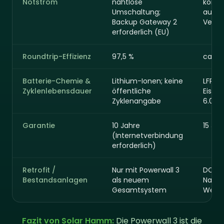
Notstrom
nahtlose
kontin
Umschaltung;
ausge
Backup Gateway 2
Verbr
erforderlich (EU)
Roundtrip-Effizienz
97,5 %
ca. 9
Batterie-Chemie &
Lithium-Ionen; keine
LFP (L
Zyklenlebensdauer
öffentliche
Eisen
Zyklenangabe
6.000
Garantie
10 Jahre
15 Jah
(Internetverbindung
erforderlich)
Retrofit /
Nur mit Powerwall 3
DC-Fi
Bestandsanlagen
als neuem
Nachr
Gesamtsystem
Wechs
Fazit von Solar Hamm:
Die Powerwall 3 ist die