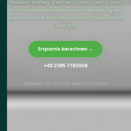
flexiblem Einstieg. Welches System passt zu Ihrer
Photovoltaikanlage in Hamm und Umgebung, und
wann ist welche Wahl die sinnvollere? Solar Hamm
klärt auf.
Ersparnis berechnen →
+49 2385 7783006
Aktualisiert:
05. Juni 2026
· Solar Hamm GmbH