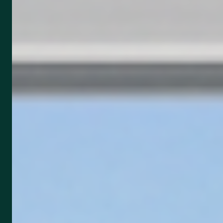
Shop
Kontakt
Kundenlogin
Ersparnis in 60 Sek. berechnen →