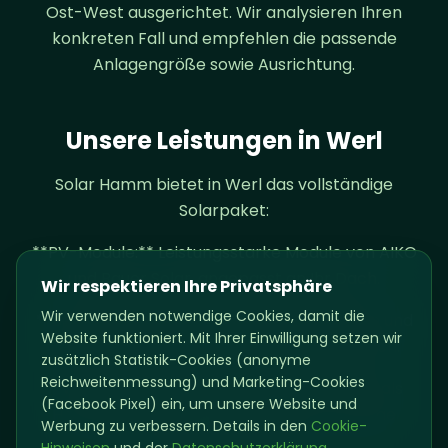
Ost-West ausgerichtet. Wir analysieren Ihren
konkreten Fall und empfehlen die passende
Anlagengröße sowie Ausrichtung.
Unsere Leistungen in Werl
Solar Hamm bietet in Werl das vollständige
Solarpaket:
**PV-Module:** Leistungsstarke Module von AIKO
und Bauer Solar, angepasst an Ihr Dach.
Wir respektieren Ihre Privatsphäre
Wir verwenden notwendige Cookies, damit die
**Batteriespeicher:** EcoFlow PowerOcean und
Website funktioniert. Mit Ihrer Einwilligung setzen wir
Tesla Powerwall 3 für hohen Eigenverbrauch.
zusätzlich Statistik-Cookies (anonyme
Reichweitenmessung) und Marketing-Cookies
**Wärmepumpe:** Vaillant arotherm plus als
(Facebook Pixel) ein, um unsere Website und
Heizsystem, kombiniert mit Ihrer PV-Anlage
Werbung zu verbessern. Details in den
Cookie-
optimal rentabel.