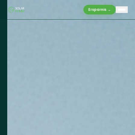
Ersparnis →
LEISTUNGEN
Produkte
Vergleich
Gewerbe
Mieterstrom
Service
WARUM WIR
Warum Solar Hamm
Ablauf
FAQ