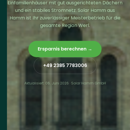
Einfamilienhäuser mit gut ausgerichteten Dächern
und ein stabiles Stromnetz. Solar Hamm aus
Hamm ist Ihr zuverlässiger Meisterbetrieb für die
gesamte Region Werl.
Ersparnis berechnen →
+49 2385 7783006
Aktualisiert:
06. Juni 2026
· Solar Hamm GmbH