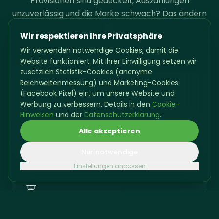
Provisionen sind gedeckelt, Auszahlungen
unzuverlässig und die Marke schwach? Das ändern
wir.
Wir respektieren Ihre Privatsphäre
Wir verwenden notwendige Cookies, damit die
Website funktioniert. Mit Ihrer Einwilligung setzen wir
zusätzlich Statistik-Cookies (anonyme
🔒
Reichweitenmessung) und Marketing-Cookies
(Facebook Pixel) ein, um unsere Website und
Werbung zu verbessern. Details in den
Cookie-
Gedeckelte Provision
Hinweisen
und der
Datenschutzerklärung
.
Egal wie viel du abschließt – ab einer Grenze ist
Alle akzeptieren
Schluss. Dein Potenzial wird ausgebremst.
Nur notwendige
Einstellungen anpassen
⏳
Bewirb dich in 2 Minuten
Jetzt bewerben →
100 % unverbindlich · ohne Anschreiben
Unzuverlässige Auszahlung