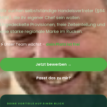
Wir suchen selbstständige Handelsvertreter (§84
HGB), die ihr eigener Chef sein wollen.
Ungedeckelte Provisionen, freie Zeiteinteilung und
eine starke regionale Marke im Rücken.
⚡
Unser Team wächst –
dein Platz ist frei
Jetzt bewerben →
Passt das zu mir?
DEINE VORTEILE AUF EINEN BLICK