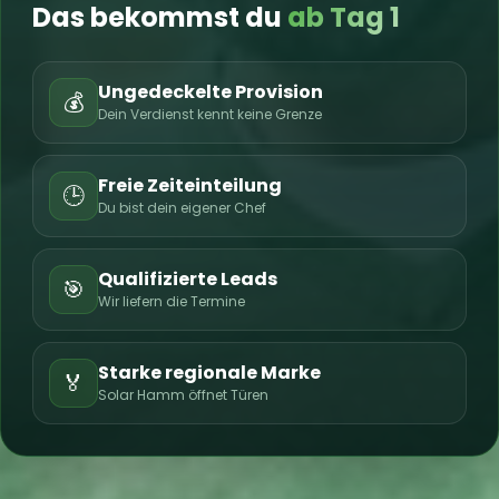
Das bekommst du
ab Tag 1
Ungedeckelte Provision
💰
Dein Verdienst kennt keine Grenze
Freie Zeiteinteilung
🕒
Du bist dein eigener Chef
Qualifizierte Leads
🎯
Wir liefern die Termine
Starke regionale Marke
🏅
Solar Hamm öffnet Türen