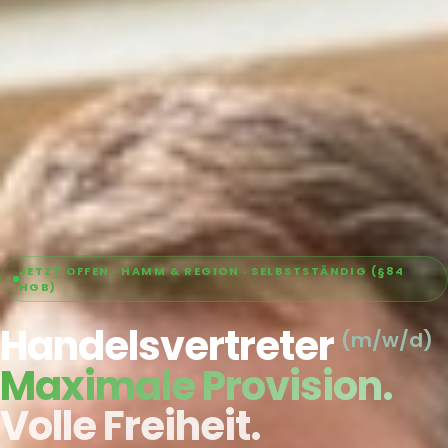
JETZT OFFEN · HAMM & REGION · SELBSTSTÄNDIG (§84
HGB)
Handelsvertreter
(m/w/d)
Maximale Provision.
Volle Freiheit.